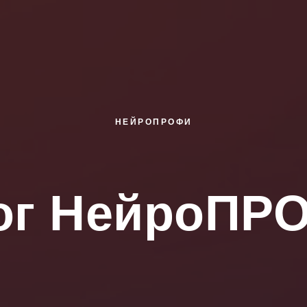
НЕЙРОПРОФИ
ог НейроПР