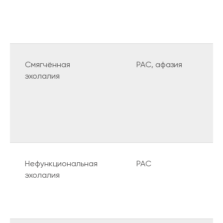
АУТИЗМ ИЗ-ЗА ГИПОКСИИ?
Понимание нейробиологических
Смягчённая
РАС, афазия
корней — ключ к эффективной
эхолалия
помощи. Гипоксия может привести к
повреждению зон мозга,
ответственных за контроль речи, что
нарушает работу дофаминовых
путей, влияет на моторное
планирование речи и может стать
одним из факторов риска развития
РАС.
Нефункциональная
РАС
эхолалия
Хотите разобраться, как гипоксия
приводит к РАС?
И как находить
действительно качественные
исследования,
которые никто не
умеет искать?