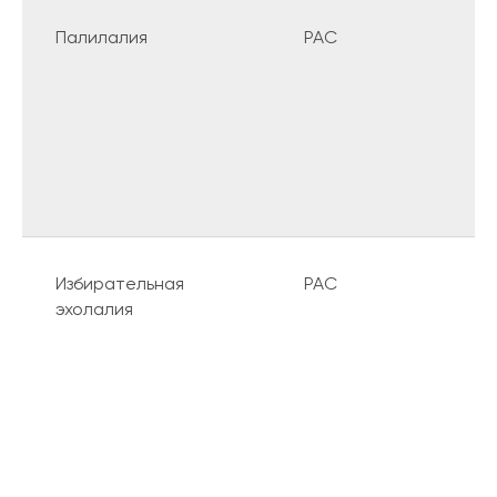
Палилалия
РАС
Приходите на научную лекцию от
НейроПРОФИ
«Современные
научные открытия по речевым
нарушениям. Гипоксия. Дизартрия.
РАС»
. Мы расскажем о последних
данных нейронаук и объединим их с
клинической практикой.
Избирательная
РАС
эхолалия