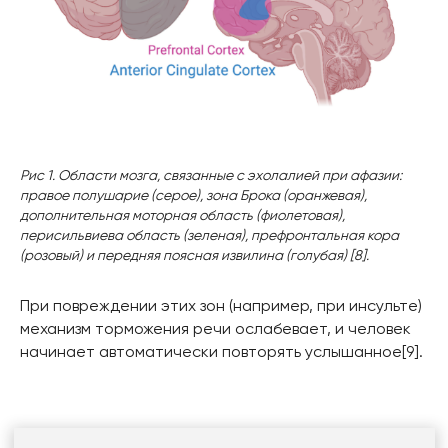
Рис 1. Области мозга, связанные с эхолалией при афазии:
правое полушарие (серое), зона Брока (оранжевая),
дополнительная моторная область (фиолетовая),
перисильвиева область (зеленая), префронтальная кора
(розовый) и передняя поясная извилина (голубая) [8].
При повреждении этих зон (например, при инсульте)
механизм торможения речи ослабевает, и человек
начинает автоматически повторять услышанное[9].