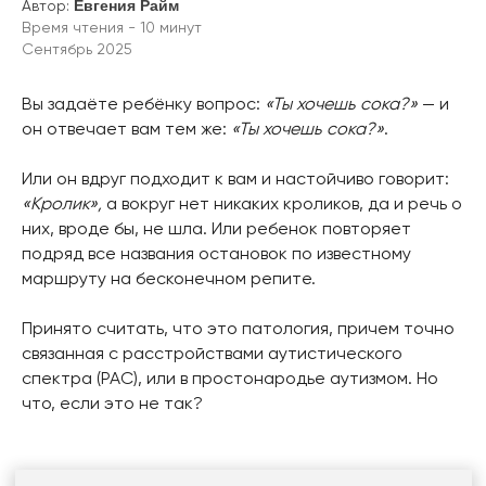
Автор:
Евгения Райм
Время чтения - 10 минут
Сентябрь 2025
Вы задаёте ребёнку вопрос:
«Ты хочешь сока?»
— и
он отвечает вам тем же:
«Ты хочешь сока?»
.
Или он вдруг подходит к вам и настойчиво говорит:
«Кролик»,
а вокруг нет никаких кроликов, да и речь о
них, вроде бы, не шла. Или ребенок повторяет
ЧТО, ЕСЛИ ПОВТОРЕНИЯ - ЭТО
подряд все названия остановок по известному
ДОСТУПНЫЙ РЕБЁНКУ
маршруту на бесконечном репите.
ИНСТРУМЕНТ, ЧТОБЫ ВСТУПИТЬ В
ДИАЛОГ?
Не бессмысленное повторение, а
Принято считать, что это патология, причем точно
начало изучения языка?
связанная с расстройствами аутистического
спектра (РАС), или в простонародье аутизмом. Но
Может, бессмысленным повторением
что, если это не так?
является только мантра
специалистов, не знакомых со свежей
научной литературой: «Эхолалия -
значит, РАС, эхолалию надо лечить»?