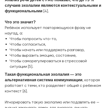
и определения уровня достоверности
случаев эхолалии являются контекстуальными и
доказательств. Перестаньте зависеть
[4].
функциональными
от чужого мнения — формируйте свое,
подкрепленное научными данными.
Что это значит?
Ребёнок использует повторяющуюся фразу не
Запасайтесь знаниями, а не
наугад, а:
стереотипами.
Записывайтесь на
Чтобы попросить что-то,
курс
и
лекцию
, чтобы говорить с
Чтобы согласиться,
детьми на одном языке и понимать
истинные причины его поведения!
Чтобы начать или поддержать разговор,
Чтобы выразить эмоцию, состояние,
Чтобы саморегулироваться в стрессовой
ситуации [5].
Такая функциональная эхолалия — это
, которая
альтернативная система коммуникации
работает с теми, кто разделяет общий с ребенком
контекст [6].
Игнорировать такую эхолалию или подавлять ее —
значит закрывать дверь для диалога, лишать