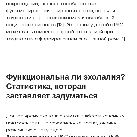
повреждении, сколько в особенностях
функционирования нейронных сетей, включая
трудности с прогнозированием и обработкой
социальных сигналов [15]. Эхолалия у детей с РАС
может быть компенсаторной стратегией при
ПОЧЕМУ ХОРОШИЙ СПЕЦИАЛИСТ
трудностях с формированием спонтанной речи [1]
ОБЯЗАН ПОСТОЯННО РАБОТАТЬ С
ДАННЫМИ И ГИПОТЕЗАМИ?
Чтобы принимать верные решения,
недостаточно прочитать один обзор.
Нужно уметь самостоятельно искать,
Функциональна ли эхолалия?
критически оценивать методики
Статистика, которая
исследований и делать
обоснованные выводы.
заставляет задуматься
Наш курс
«НейроПРОФИ: поиск и
анализ научной информации»
даст
Долгое время эхолалию считали «бессмысленным
вам инструменты для этого: от
повторением». Но современные исследования
подбора ключевых слов и работы с
развенчивают эту идею.
базами данных до анализа статистики
Анализ речи детей с РАС показал, что до 75 %