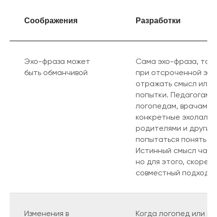
Соображения
Разработки
Эхо-фраза может
Сама эхо-фраза, то е
быть обманчивой
при отсроченной эхо
отражать смысл или 
попытки. Педагогам, 
логопедам, врачам н
конкретные эхолалич
родителями и другим
попытаться понять и
Истинный смысл част
но для этого, скорее
совместный подход и
Изменения в
Когда логопед или п