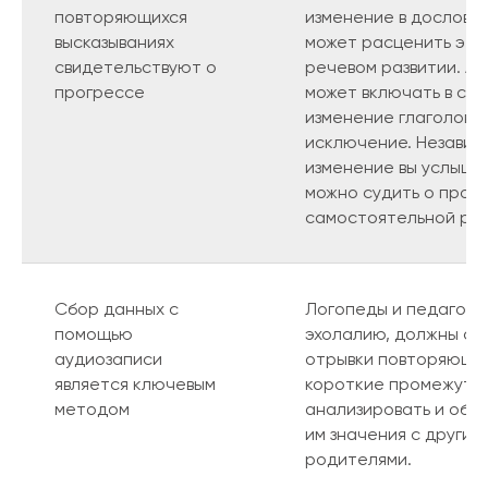
повторяющихся
изменение в дословн
высказываниях
может расценить это 
свидетельствуют о
речевом развитии. А
прогрессе
может включать в себ
изменение глаголов, 
исключение. Независи
изменение вы услышит
можно судить о прогр
самостоятельной реч
Сбор данных с
Логопеды и педагоги
помощью
эхолалию, должны ст
аудиозаписи
отрывки повторяющих
является ключевым
короткие промежутки
методом
анализировать и обс
им значения с другим
родителями.